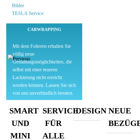
Bilder
TESLA Service
CARWRAPPING
Mit dem Folieren erhalten Sie
völlig neue
Gestaltungsmöglichkeiten, die
selbst mit einer teueren
Lackierung nicht erreicht
werden können. Lassen Sie sich
von uns unverbindlich beraten.
TUNING und DESIGN
SMART
SERVICE
DESIGN
NEUE
UND
FÜR
BEZÜG
Ab sofort sind unsere neuen
Plug and Play
MINI
ALLE
Motorsportturbolader für den