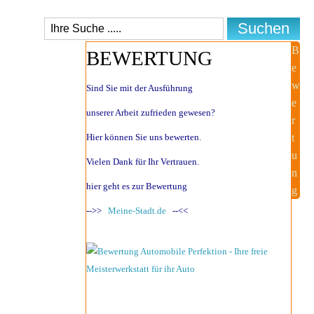
B
BEWERTUNG
e
w
Sind Sie mit der Ausführung
e
unserer Arbeit zufrieden gewesen?
r
Hier können Sie uns bewerten.
t
u
Vielen Dank für Ihr Vertrauen.
n
hier geht es zur Bewertung
g
-->>
Meine-Stadt.de
--<<