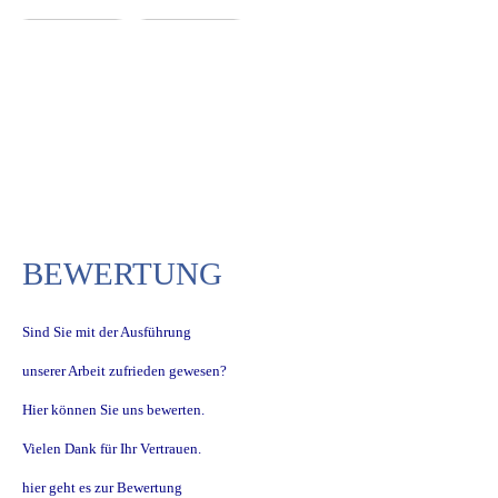
Smart 450 und Smart Roadster
verfügbar.
Neu im Angebot, handgefertigte
Ledersitzbezüge.
SMART und MINI SERVICE
Als leistungsstarker Partner
bieten wir Ihnen verschiedene
BEWERTUNG
Dienstleistungen rund um Ihren
SMART und MINI
Sind Sie mit der Ausführung
unserer Arbeit zufrieden gewesen?
Hier können Sie uns bewerten.
FREIE MEISTERWERKSTATT
Vielen Dank für Ihr Vertrauen.
Wir versuchen immer für Sie als
hier geht es zur Bewertung