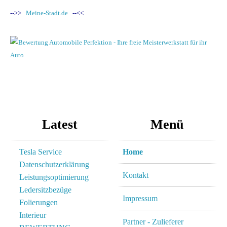
Kunden, die bestmögliche
-->>
Meine-Stadt.de
--<<
Lösung eines Problems an
Ihrem Fahrzeug heraus zu
arbeiten und dies auch zu einem
angemessenem Preis zu
realisieren.
Latest
Menü
Tesla Service
Home
Datenschutzerklärung
Kontakt
Leistungsoptimierung
Ledersitzbezüge
Impressum
Folierungen
Interieur
Partner - Zulieferer