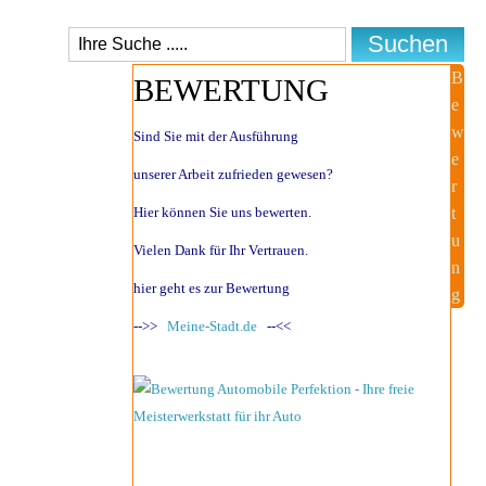
B
BEWERTUNG
e
w
Sind Sie mit der Ausführung
e
unserer Arbeit zufrieden gewesen?
r
Hier können Sie uns bewerten.
t
u
Vielen Dank für Ihr Vertrauen.
n
hier geht es zur Bewertung
g
-->>
Meine-Stadt.de
--<<