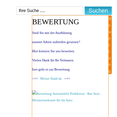
B
BEWERTUNG
e
w
Sind Sie mit der Ausführung
e
unserer Arbeit zufrieden gewesen?
r
Hier können Sie uns bewerten.
t
u
Vielen Dank für Ihr Vertrauen.
n
hier geht es zur Bewertung
g
-->>
Meine-Stadt.de
--<<